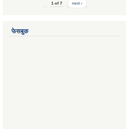
1 of 7
next ›
फेसबुक