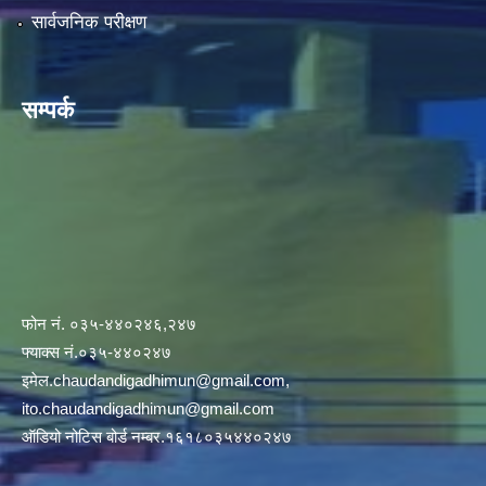
सार्वजनिक परीक्षण
सम्पर्क
फोन नं. ०३५-४४०२४६,२४७
फ्याक्स नं.०३५-४४०२४७
इमेल
.chaudandigadhimun@gmail.com
,
ito.chaudandigadhimun@gmail.com
ऑडियो नोटिस बोर्ड नम्बर.१६१८०३५४४०२४७