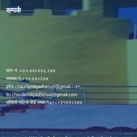
सम्पर्क
फोन नं. ०३५-४४०२४६,२४७
फ्याक्स नं.०३५-४४०२४७
इमेल
.chaudandigadhimun@gmail.com
,
ito.chaudandigadhimun@gmail.com
ऑडियो नोटिस बोर्ड नम्बर.१६१८०३५४४०२४७