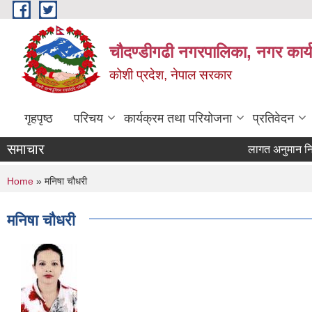
Skip to main content
चौदण्डीगढी नगरपालिका, नगर कार्
कोशी प्रदेश, नेपाल सरकार
गृहपृष्ठ
परिचय
कार्यक्रम तथा परियोजना
प्रतिवेदन
समाचार
लागत अनुमान निकाल्न
खोपकर्ता (भ्याक्सिन
You are here
Home
» मनिषा चौधरी
मनिषा चौधरी