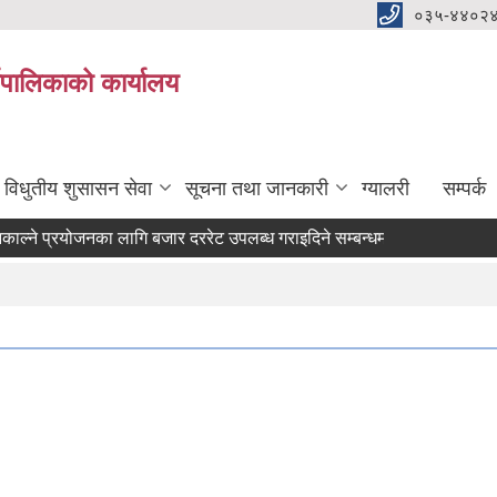
०३५-४४०२
यपालिकाको कार्यालय
विधुतीय शुसासन सेवा
सूचना तथा जानकारी
ग्यालरी
सम्पर्क
े प्रयोजनका लागि बजार दररेट उपलब्ध गराइदिने सम्बन्धमा ।
ेटर) आवश्यकता सम्वन्धी सूचना।