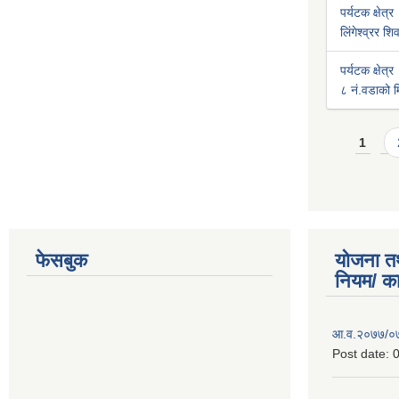
पर्यटक क्षेत्र
लिंगेश्व्रर श
पर्यटक क्षेत्र
८ नं.वडाको मि
Pages
1
फेसबुक
योजना त
नियम/ क
आ.व.२०७७/०७८
Post date:
0