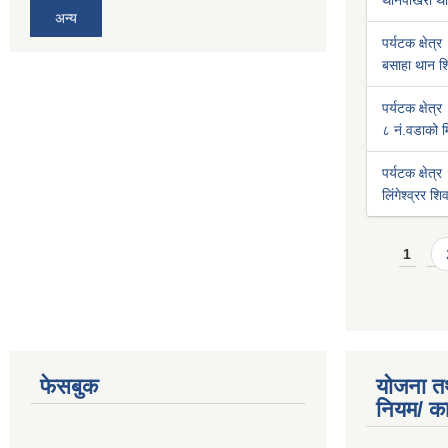
थानपोखरी था
अन्य
पर्यटक क्षेत्र
बसाहा थान शि
पर्यटक क्षेत्र
८ नं.वडाको मि
पर्यटक क्षेत्र
लिंगेश्व्रर श
Pages
1
फेसबुक
योजना त
नियम/ क