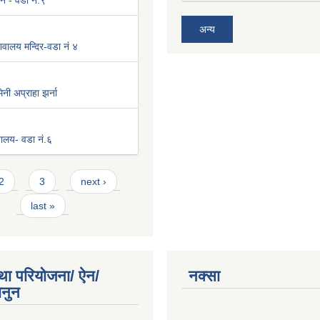
न - वडा नं.९
अन्य
वालय मन्दिर-वडा नं ४
नी अप्राहा झर्ना
िवालय- वडा नं.६
2
3
next ›
last »
था परियोजना/ ऐन/
नक्सा
ानुन