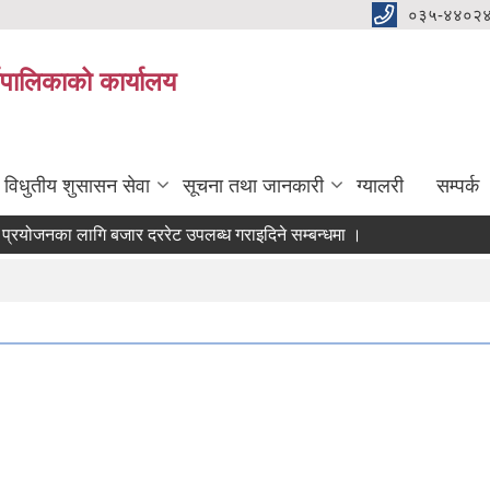
०३५-४४०२
यपालिकाको कार्यालय
विधुतीय शुसासन सेवा
सूचना तथा जानकारी
ग्यालरी
सम्पर्क
ोजनका लागि बजार दररेट उपलब्ध गराइदिने सम्बन्धमा ।
वश्यकता सम्वन्धी सूचना।