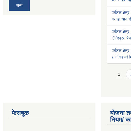
थानपोखरी था
अन्य
पर्यटक क्षेत्र
बसाहा थान शि
पर्यटक क्षेत्र
लिंगेश्व्रर श
पर्यटक क्षेत्र
८ नं.वडाको मि
Pages
1
फेसबुक
योजना त
नियम/ क