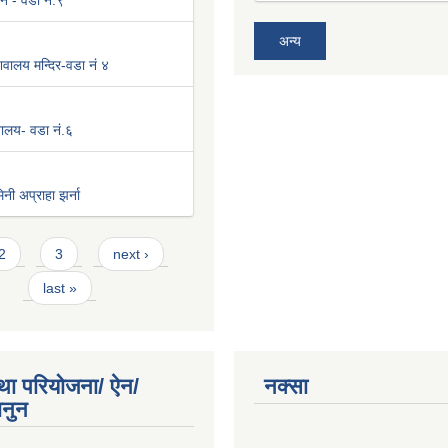
न - वडा नं.९
अन्य
वालय मन्दिर-वडा नं ४
िवालय- वडा नं.६
नी अप्राहा झर्ना
2
3
next ›
last »
था परियोजना/ ऐन/
नक्सा
ानुन