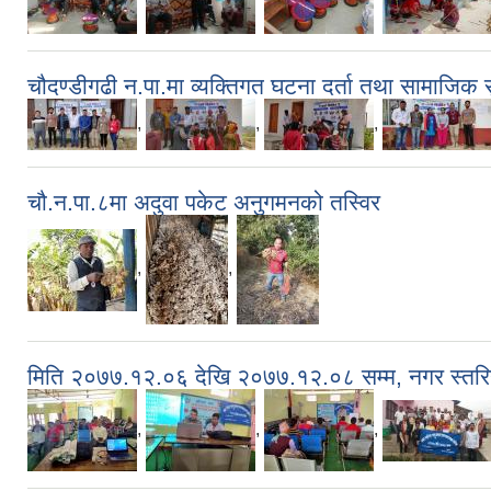
चौदण्डीगढी न.पा.मा व्यक्तिगत घटना दर्ता तथा सामाजिक सु
,
,
,
चौ.न.पा.८मा अदुवा पकेट अनुगमनको तस्विर
,
,
मिति २०७७.१२.०६ देखि २०७७.१२.०८ सम्म, नगर स्तरिय 
,
,
,