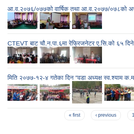
आ.व.२०७६/०७७को वार्षिक तथा आ.व.२०७७/०७८को अर्धवार
,
,
CTEVT बाट चौ.न.पा.६मा रेफ्रिजनेटर ए.सि.को ६५ दिने त
,
,
मिति २०७७-१२-४ गतेका दिन "वडा अध्यक्ष स्व.श्याम क.म
,
,
,
Pages
« first
‹ previous