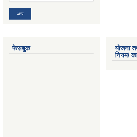
अन्य
फेसबुक
योजना त
नियम/ क