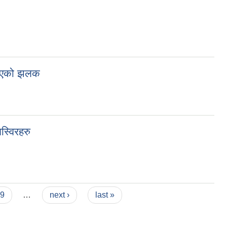
ु भएको झलक
स्विरहरु
9
…
next ›
last »