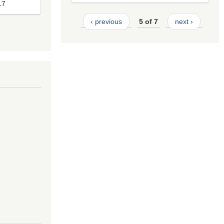
17
‹ previous
5 of 7
next ›