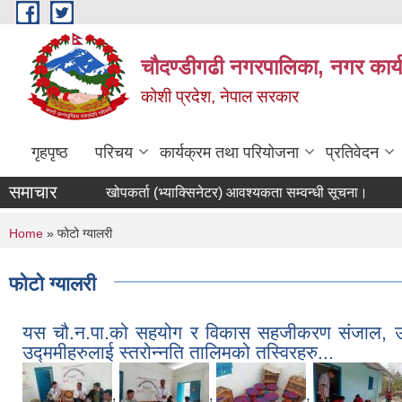
Skip to main content
चौदण्डीगढी नगरपालिका, नगर कार्
कोशी प्रदेश, नेपाल सरकार
गृहपृष्ठ
परिचय
कार्यक्रम तथा परियोजना
प्रतिवेदन
समाचार
खोपकर्ता (भ्याक्सिनेटर) आवश्यकता सम्वन्धी सूचना।
आन्तरिक आयसम्बन्धी शिलबन्दी दरभाउपत्र आव्हानको सूचना का
You are here
Home
» फोटो ग्यालरी
फोटो ग्यालरी
यस चौ.न.पा.को सहयोग र विकास सहजीकरण संजाल, उदयप
उद्ममीहरुलाई स्तरोन्नति तालिमको तस्विरहरु...
,
,
,