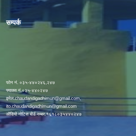
सम्पर्क
फोन नं. ०३५-४४०२४६,२४७
फ्याक्स नं.०३५-४४०२४७
इमेल
.chaudandigadhimun@gmail.com
,
ito.chaudandigadhimun@gmail.com
ऑडियो नोटिस बोर्ड नम्बर.१६१८०३५४४०२४७