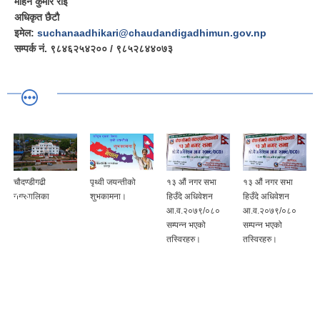
मोहन कुमार राई
अधिकृत छैटौ
इमेल:
suchanaadhikari@chaudandigadhimun.gov.np
सम्पर्क नं. ९८४६२५४२०० / ९८५२८४४०७३
चौदण्डीगढी
पृथ्वी जयन्तीको
१३ औं नगर सभा
१३ औं नगर सभा
नगरपालिका
शुभकामना।
हिउँदे अधिवेशन
हिउँदे अधिवेशन
आ.व.२०७९/०८०
आ.व.२०७९/०८०
सम्पन्न भएको
सम्पन्न भएको
तस्विरहरु।
तस्विरहरु।