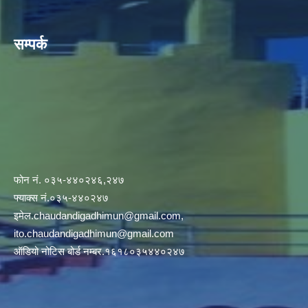
सम्पर्क
फोन नं. ०३५-४४०२४६,२४७
फ्याक्स नं.०३५-४४०२४७
इमेल
.chaudandigadhimun@gmail.com
,
ito.chaudandigadhimun@gmail.com
ऑडियो नोटिस बोर्ड नम्बर.१६१८०३५४४०२४७