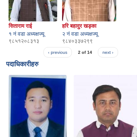
सिताराम राई
हरि बहादुर खड्का
१ नं वडा अध्यक्षज्यू
२ नं वडा अध्यक्षज्यू
९८५१२०८३१३
९८४०३३७२९९
‹ previous
2 of 14
next ›
पदाधिकारीहरु